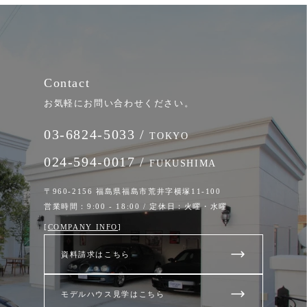
Contact
お気軽にお問い合わせください。
03-6824-5033 /
TOKYO
024-594-0017 /
FUKUSHIMA
〒960-2156 福島県福島市荒井字横塚11-100
営業時間：9:00 - 18:00 / 定休日：火曜・水曜
[
COMPANY INFO
]
資料請求はこちら
モデルハウス見学はこちら