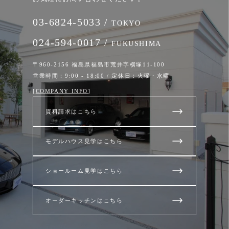
03-6824-5033 /
TOKYO
024-594-0017 /
FUKUSHIMA
〒960-2156 福島県福島市荒井字横塚11-100
営業時間：9:00 - 18:00 / 定休日：火曜・水曜
[
COMPANY INFO
]
資料請求はこちら
モデルハウス見学はこちら
ショールーム見学はこちら
オーダーキッチンはこちら