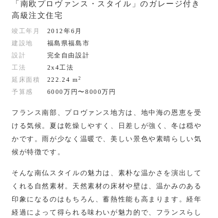
「南欧プロヴァンス・スタイル」のガレージ付き
高級注文住宅
竣工年月
2012年6月
建設地
福島県福島市
設計
完全自由設計
工法
2x4工法
2
延床面積
222.24 m
予算感
6000万円〜8000万円
フランス南部、プロヴァンス地方は、地中海の恩恵を受
ける気候。夏は乾燥しやすく、日差しが強く、冬は穏や
かです。雨が少なく温暖で、美しい景色や素晴らしい気
候が特徴です。
そんな南仏スタイルの魅力は、素朴な温かさを演出して
くれる自然素材。天然素材の床材や壁は、温かみのある
印象になるのはもちろん、蓄熱性能も高まります。経年
経過によって得られる味わいが魅力的で、フランスらし