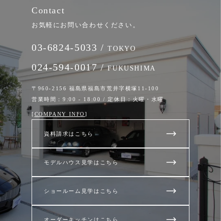
Contact
お気軽にお問い合わせください。
03-6824-5033 /
TOKYO
024-594-0017 /
FUKUSHIMA
〒960-2156 福島県福島市荒井字横塚11-100
営業時間：9:00 - 18:00 / 定休日：火曜・水曜
[
COMPANY INFO
]
資料請求はこちら
モデルハウス見学はこちら
ショールーム見学はこちら
オーダーキッチンはこちら